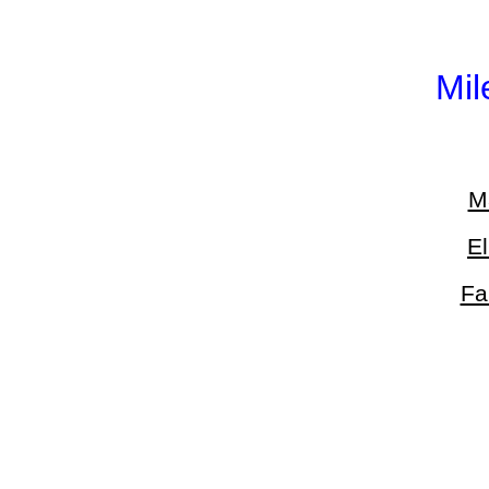
Mil
M
El
Fa